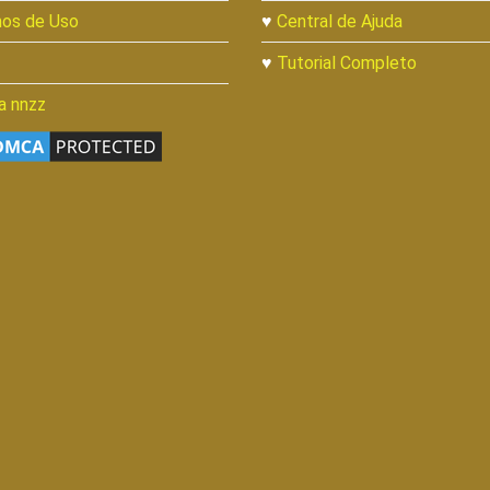
os de Uso
♥
Central de Ajuda
♥
Tutorial Completo
a nnzz