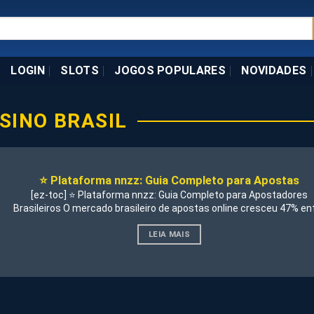
LOGIN
SLOTS
JOGOS POPULARES
NOVIDADES
SINO BRASIL
⭐ Plataforma nnzz: Guia Completo para Apostas
[ez-toc] ⭐ Plataforma nnzz: Guia Completo para Apostadores
Brasileiros O mercado brasileiro de apostas online cresceu 47% en
2026 e 2026, segundo dados do Instituto Brasileiro de Análise de
LEIA MAIS
Mercados Digitais (IBAMD). Nesse cenário competitivo, a platafo
nnzz tem se consolidado como uma das opções mais procuradas 
jogadores que buscam segurança, variedade e experiência......