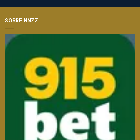
SOBRE NNZZ