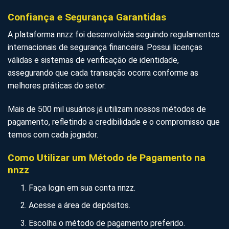
Confiança e Segurança Garantidas
A plataforma nnzz foi desenvolvida seguindo regulamentos
internacionais de segurança financeira. Possui licenças
válidas e sistemas de verificação de identidade,
assegurando que cada transação ocorra conforme as
melhores práticas do setor.
Mais de 500 mil usuários já utilizam nossos métodos de
pagamento, refletindo a credibilidade e o compromisso que
temos com cada jogador.
Como Utilizar um Método de Pagamento na
nnzz
Faça login em sua conta nnzz.
Acesse a área de depósitos.
Escolha o método de pagamento preferido.