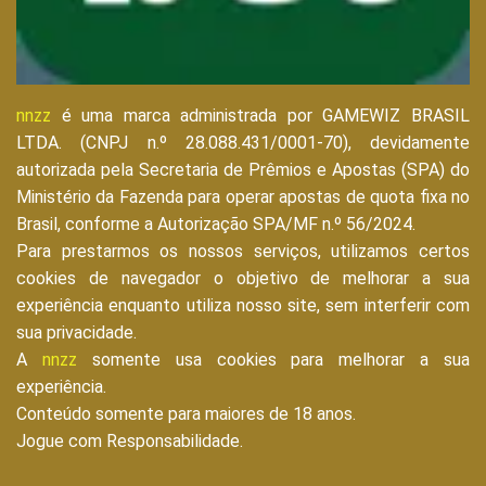
nnzz
é uma marca administrada por GAMEWIZ BRASIL
LTDA. (CNPJ n.º 28.088.431/0001-70), devidamente
autorizada pela Secretaria de Prêmios e Apostas (SPA) do
Ministério da Fazenda para operar apostas de quota fixa no
Brasil, conforme a Autorização SPA/MF n.º 56/2024.
Para prestarmos os nossos serviços, utilizamos certos
cookies de navegador o objetivo de melhorar a sua
experiência enquanto utiliza nosso site, sem interferir com
sua privacidade.
A
nnzz
somente usa cookies para melhorar a sua
experiência.
Conteúdo somente para maiores de 18 anos.
Jogue com Responsabilidade.