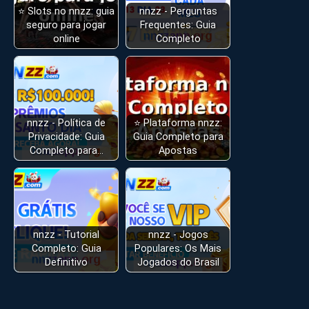
⭐ Slots no nnzz: guia
nnzz - Perguntas
seguro para jogar
Frequentes: Guia
online
Completo
nnzz - Política de
⭐ Plataforma nnzz:
Privacidade: Guia
Guia Completo para
Completo para…
Apostas
nnzz - Tutorial
nnzz - Jogos
Completo: Guia
Populares: Os Mais
Definitivo
Jogados do Brasil