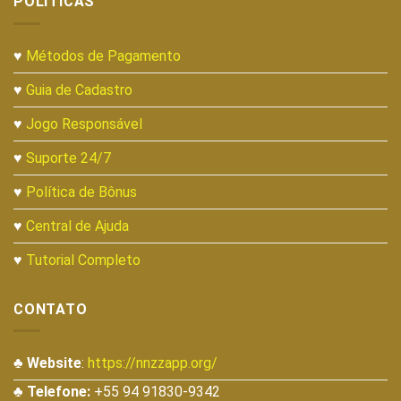
POLÍTICAS
♥
Métodos de Pagamento
♥
Guia de Cadastro
♥
Jogo Responsável
♥
Suporte 24/7
♥
Política de Bônus
♥
Central de Ajuda
♥
Tutorial Completo
CONTATO
♣ Website
:
https://nnzzapp.org/
♣ Telefone:
+55 94 91830-9342