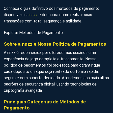
Conheça o guia definitivo dos métodos de pagamento
disponíveis na
nnzz
e descubra como realizar suas
transações com total segurança e agilidade.
Explorar Métodos de Pagamento
Sobre a nnzz e Nossa Política de Pagamentos
A nnzz é reconhecida por oferecer aos usuários uma
experiência de jogo completa e transparente. Nossa
política de pagamentos foi projetada para garantir que
cada depósito e saque seja realizado de forma rápida,
segura e com suporte dedicado. Atendemos aos mais altos
padrões de segurança digital, usando tecnologias de
criptografia avançada.
Principais Categorias de Métodos de
Pagamento