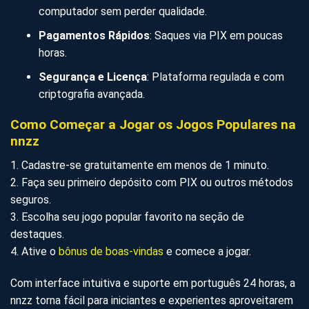
computador sem perder qualidade.
Pagamentos Rápidos
: Saques via PIX em poucas
horas.
Segurança e Licença
: Plataforma regulada e com
criptografia avançada.
Como Começar a Jogar os Jogos Populares na
nnzz
1. Cadastre-se gratuitamente em menos de 1 minuto.
2. Faça seu primeiro depósito com PIX ou outros métodos
seguros.
3. Escolha seu jogo popular favorito na seção de
destaques.
4. Ative o
bônus de boas-vindas
e comece a jogar.
Com interface intuitiva e suporte em português 24 horas, a
nnzz torna fácil para iniciantes e experientes aproveitarem