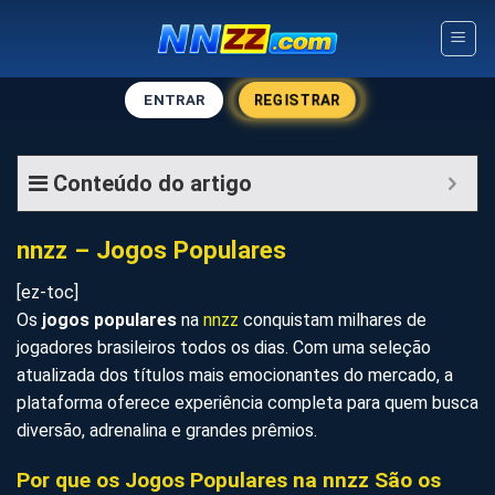
Skip
to
content
ENTRAR
REGISTRAR
Conteúdo do artigo
nnzz – Jogos Populares
[ez-toc]
Os
jogos populares
na
nnzz
conquistam milhares de
jogadores brasileiros todos os dias. Com uma seleção
atualizada dos títulos mais emocionantes do mercado, a
plataforma oferece experiência completa para quem busca
diversão, adrenalina e grandes prêmios.
Por que os Jogos Populares na nnzz São os