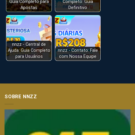
Guia Completo para
Completo: Guia
Apostas
Definitivo
nnzz - Central de
Ajuda: Guia Completo
nnzz - Contato: Fale
para Usuários
com Nossa Equipe
SOBRE NNZZ