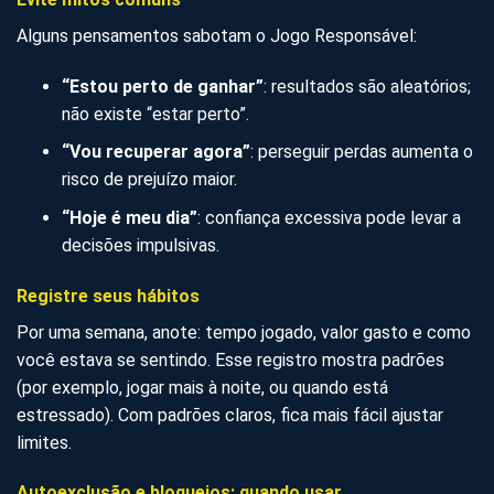
Alguns pensamentos sabotam o Jogo Responsável:
“Estou perto de ganhar”
: resultados são aleatórios;
não existe “estar perto”.
“Vou recuperar agora”
: perseguir perdas aumenta o
risco de prejuízo maior.
“Hoje é meu dia”
: confiança excessiva pode levar a
decisões impulsivas.
Registre seus hábitos
Por uma semana, anote: tempo jogado, valor gasto e como
você estava se sentindo. Esse registro mostra padrões
(por exemplo, jogar mais à noite, ou quando está
estressado). Com padrões claros, fica mais fácil ajustar
limites.
Autoexclusão e bloqueios: quando usar