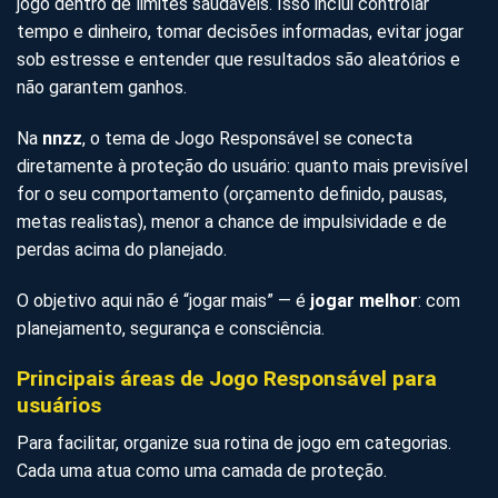
jogo dentro de limites saudáveis. Isso inclui controlar
tempo e dinheiro, tomar decisões informadas, evitar jogar
sob estresse e entender que resultados são aleatórios e
não garantem ganhos.
Na
nnzz
, o tema de Jogo Responsável se conecta
diretamente à proteção do usuário: quanto mais previsível
for o seu comportamento (orçamento definido, pausas,
metas realistas), menor a chance de impulsividade e de
perdas acima do planejado.
O objetivo aqui não é “jogar mais” — é
jogar melhor
: com
planejamento, segurança e consciência.
Principais áreas de Jogo Responsável para
usuários
Para facilitar, organize sua rotina de jogo em categorias.
Cada uma atua como uma camada de proteção.