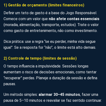
1) Gestão de orçamento (limites financeiros)
Definir um teto de gasto é a base do Jogo Responsável.
Comece com um valor que
não afete contas essenciais
(moradia, alimentação, transporte, estudos). Trate o valor
como gasto de entretenimento, não como investimento.
Dica prática: use a regra “se eu perder, minha vida segue
igual”. Se a resposta for “não”, o limite está alto demais.
2) Controle de tempo (limites de sessão)
O tempo influencia a impulsividade. Sessões longas
aumentam o risco de decisões emocionais, como tentar
“recuperar” perdas. Planeje a duração da sessão e defina
pausas.
Um método simples:
alarmar 30–45 minutos
, fazer uma
pausa de 5–10 minutos e reavaliar se faz sentido continuar.