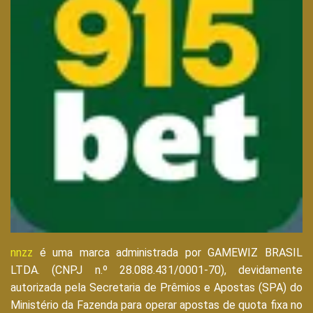
nnzz
é uma marca administrada por GAMEWIZ BRASIL
LTDA. (CNPJ n.º 28.088.431/0001-70), devidamente
autorizada pela Secretaria de Prêmios e Apostas (SPA) do
Ministério da Fazenda para operar apostas de quota fixa no