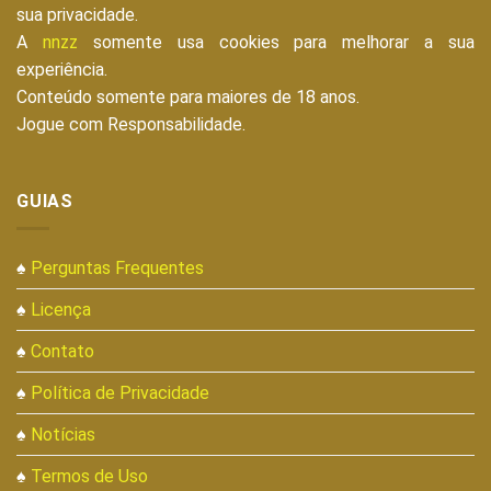
sua privacidade.
A
nnzz
somente usa cookies para melhorar a sua
experiência.
Conteúdo somente para maiores de 18 anos.
Jogue com Responsabilidade.
GUIAS
♠
Perguntas Frequentes
♠
Licença
♠
Contato
♠
Política de Privacidade
♠
Notícias
♠
Termos de Uso